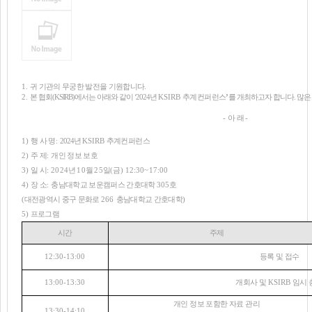
1.
귀 기관의 무궁한 발전을 기원합니다
.
2.
본 협회
(KSIRB)
에서는 아래와 같이
‘2024
년
KSIRB
추계컨퍼런스
’
를 개최하고자 합니다
.
많은
-
아 래
-
1)
행 사 명
:
2024
년
KSIRB
추계컨퍼런스
2)
주 제
:
개인 정보 보호
3)
일 시
: 2024
년
10
월
25
일
(
금
) 12:30~17:00
4)
장 소
:
충남대학교 보운캠퍼스 간호대학
305
호
(
대전광역시 중구 문화로
266
충남대학교 간호대학
)
5)
프로그램
시간
주제
12:30-13:00
등록 및 접수
13:00-13:30
개회사 및
KSIRB
임시 
개인 정보 포함한 자료 관리
13:30-14:10