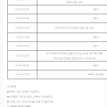
위반
/
이탈 사례
14:10-14:30
Q&A
14:30-14:40
휴식
14:40-15:20
제
3
자에게 정보 제공시 동의 및 보관
15:20-15:40
Q&A
15:40-15:50
휴식
연구자료
(
개인정보 포함
)
의 수집
,
보관
,
폐기에 대해
15:50-16:30
개인정보보호법 관련 심의 시 유의사항
16:30-16:50
Q&A
16:50-17:00
폐회사 및 폐회
6)
등 록
▶
회원 기관
:
교육비
5
만원
/
인
▶
비회원 기관 및 일반
:
교육비
10
만원
/
인
▶
신청 기간
: 2024
년
9
월
24
일
~10
월
15
일
*
선착순 마감
(100
명
)